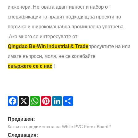
инженери. Неговата адаптивност и набор от
спецификации го правят подходящ за проекти по
поръчка и широкомащабна промишлена употреба.
Ако много се интересувате от
Qingdao Be-Win Industrial & Trade
продуктите на или
имате въпроси, моля, не се колебайте
свържете се с нас
！
Facebook
X
WhatsApp
Pinterest
LinkedIn
Share
Предишен:
Какви са предимствата на White PVC Forex Board?
Следващия: