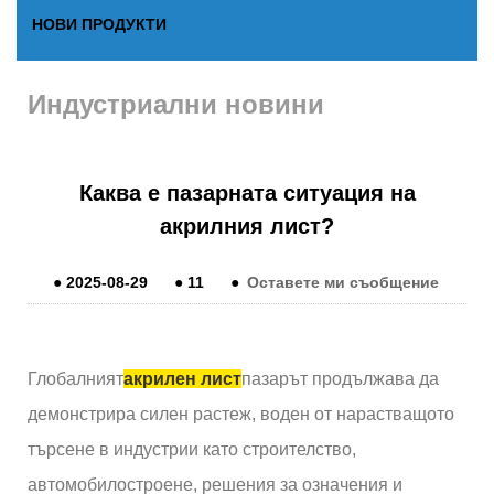
НОВИ ПРОДУКТИ
Индустриални новини
Каква е пазарната ситуация на
акрилния лист?
●
2025-08-29
●
11
●
Оставете ми съобщение
Глобалният
акрилен лист
пазарът продължава да
демонстрира силен растеж, воден от нарастващото
търсене в индустрии като строителство,
автомобилостроене, решения за означения и