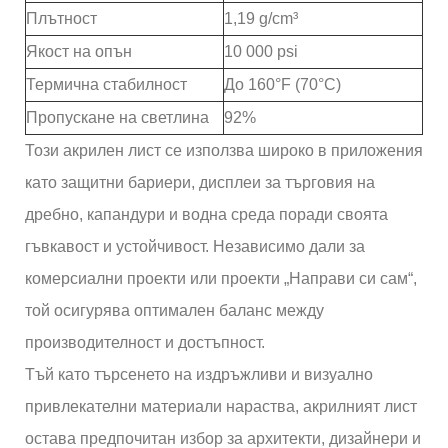
Плътност
1,19 g/cm³
Якост на опън
10 000 psi
Термична стабилност
До 160°F (70°C)
Пропускане на светлина
92%
Този акрилен лист се използва широко в приложения
като защитни бариери, дисплеи за търговия на
дребно, капандури и водна среда поради своята
гъвкавост и устойчивост. Независимо дали за
комерсиални проекти или проекти „Направи си сам“,
той осигурява оптимален баланс между
производителност и достъпност.
Тъй като търсенето на издръжливи и визуално
привлекателни материали нараства, акрилният лист
остава предпочитан избор за архитекти, дизайнери и