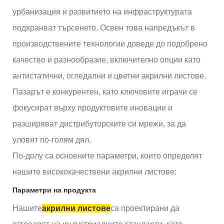
урбанизация и развитието на инфраструктурата
подхранват търсенето. Освен това напредъкът в
производствените технологии доведе до подобрено
качество и разнообразие, включително опции като
антистатични, огледални и цветни акрилни листове.
Пазарът е конкурентен, като ключовите играчи се
фокусират върху продуктовите иновации и
разширяват дистрибуторските си мрежи, за да
уловят по-голям дял.
По-долу са основните параметри, които определят
нашите висококачествени акрилни листове:
Параметри на продукта
Нашите
акрилни листове
са проектирани да