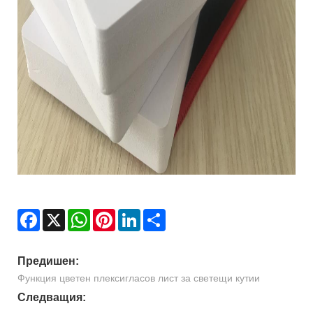
Facebook
X
WhatsApp
Pinterest
LinkedIn
Share
Предишен:
Функция цветен плексигласов лист за светещи кутии
Следващия: